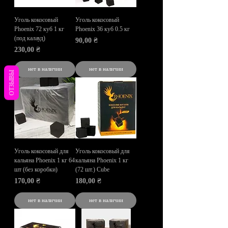
Уголь кокосовый
Уголь кокосовый
Phoenix 72 куб 1 кг
Phoenix 36 куб 0.5 кг
(под калауд)
Цена
90,00 ₴
Цена
230,00 ₴
нет в наличии
нет в наличии
ОТЗЫВЫ
Уголь кокосовый для
Уголь кокосовый для
кальяна Phoenix 1 кг 64
кальяна Phoenix 1 кг
шт (без коробки)
(72 шт.) Cube
Цена
Цена
170,00 ₴
180,00 ₴
нет в наличии
нет в наличии