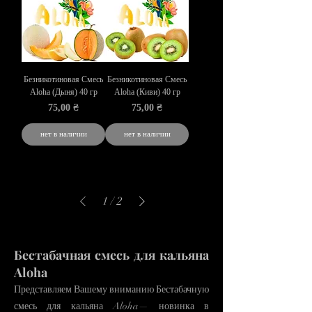
Безникотиновая Смесь
Безникотиновая Смесь
Aloha (Дыня) 40 гр
Aloha (Киви) 40 гр
Цена
Цена
75,00 ₴
75,00 ₴
нет в наличии
нет в наличии
1
/
2
Бестабачная смесь для кал​ьяна
Aloha
Представляем Вашему вниманию Бестабачную
смесь для кальяна Aloha— новинка в