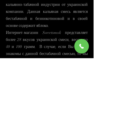
кальянно-табачной индустрии от украинской
компании. Данная кальяная смесь является
бестабачной и безникотиновой и в своей
основе содержит яблоко.
Интернет-магазин Sweetsmok представляет
более 28 вкусов украинской смеси, весом по
40 и 100 грамм. В случае, если Вы еще не
знакомы с данной бестабачной смесью, то мы
настоятельно рекомендуем Вам срочно
исправить подобную ошибку.
Заказы, оформленные до 17:30, отправляем в
тот же день. Чаще всего, уже на следующий
день они находятся в отделении «Новой
Почты».
О производителе
Aloha — оригинальная бестабачная смесь для
кальянов на основе яблока.
О продукте
Это жаростойкая и жаролюбивая смесь,