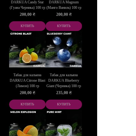
DARKUA Candy Star
DARKUA Magnum
(Гуава Черника) 100 гр
(Манго Ваниль) 100 гр
Цена
Цена
200,00 ₴
200,00 ₴
КУПИТЬ
КУПИТЬ
Табак для кальяна
Табак для кальяна
DARKUA Citrone Blast
DARKUA Blueberry
(Лимон) 100 гр
Giant (Черника) 100 гр
Цена
Цена
200,00 ₴
235,00 ₴
КУПИТЬ
КУПИТЬ