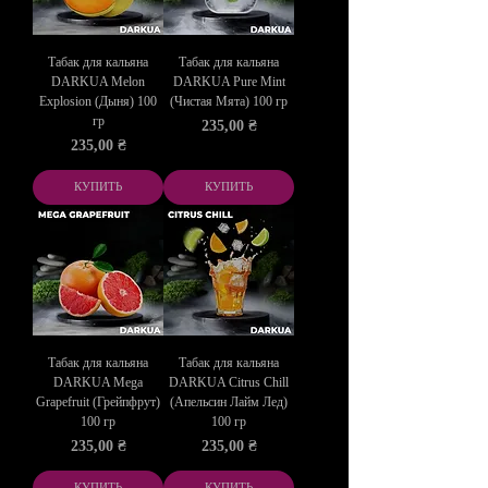
Табак для кальяна
Табак для кальяна
DARKUA Melon
DARKUA Pure Mint
Explosion (Дыня) 100
(Чистая Мята) 100 гр
гр
Цена
235,00 ₴
Цена
235,00 ₴
КУПИТЬ
КУПИТЬ
Табак для кальяна
Табак для кальяна
DARKUA Mega
DARKUA Citrus Chill
Grapefruit (Грейпфрут)
(Апельсин Лайм Лед)
100 гр
100 гр
Цена
Цена
235,00 ₴
235,00 ₴
КУПИТЬ
КУПИТЬ