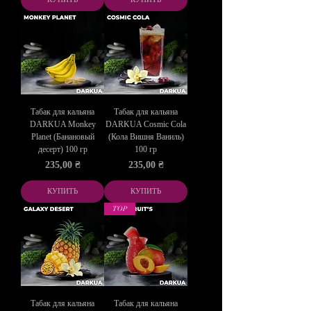
Табак для кальяна
Табак для кальяна
DARKUA Monkey
DARKUA Сosmic Cola
Planet (Банановый
(Кола Вишня Ваниль)
десерт) 100 гр
100 гр
Цена
Цена
235,00 ₴
235,00 ₴
КУПИТЬ
КУПИТЬ
TOP
Табак для кальяна
Табак для кальяна