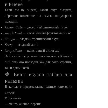
в Киеве
Если вы не знаете, какой вкус выбрать,
обратите внимание на самые популярные
позиции:
Lemon Cake — десертный лимонный пирог
Jungle Fruit — насыщенный фруктовый микс
Mango — сладкий тропический вкус
Berry — ягодный микс
Grape Soda — напиточный виноград
Эти вкусы чаще всего заказывают в Киеве и
они отлично подходят как для соло-курения,
так и для миксов.
🍓 Виды вкусов табака для
кальяна
В каталоге представлены разные категории
вкусов:
Фруктовые
— манго, ананас, персик