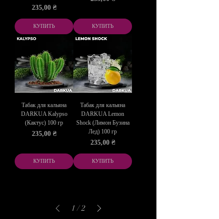
Цена
235,00 ₴
КУПИТЬ
КУПИТЬ
Табак для кальяна
Табак для кальяна
DARKUA Kalypso
DARKUA Lemon
(Кактус) 100 гр
Shock (Лимон Бузина
Лед) 100 гр
Цена
235,00 ₴
Цена
235,00 ₴
КУПИТЬ
КУПИТЬ
1
/
2