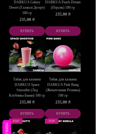
DARKUA Galaxy
DARKUA Peach Dream
Desert (Галакси Дезерт)
(Персик) 100 гр
100 гр
Цена
235,00 ₴
Цена
235,00 ₴
КУПИТЬ
КУПИТЬ
Табак для кальяна
Табак для кальяна
DARKUA Space
DARKUA Pink Bang
Smoothie (Лед
(Жевательная Резинка)
Клубника Банан) 100 гр
100 гр
Цена
Цена
235,00 ₴
235,00 ₴
КУПИТЬ
КУПИТЬ
TOP
TOP
ОТЗЫВЫ