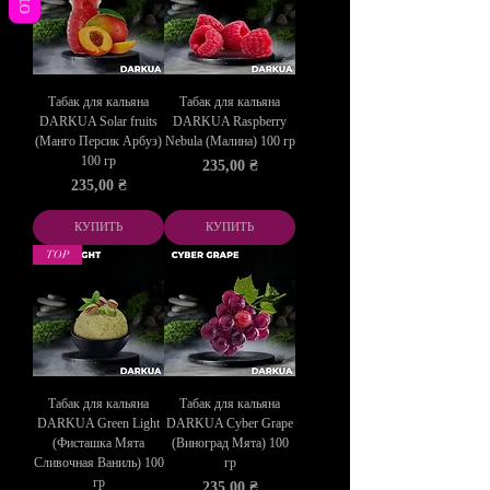
Табак для кальяна
Табак для кальяна
DARKUA Solar fruits
DARKUA Raspberry
(Манго Персик Арбуз)
Nebula (Малина) 100 гр
100 гр
Цена
235,00 ₴
Цена
235,00 ₴
КУПИТЬ
КУПИТЬ
TOP
Табак для кальяна
Табак для кальяна
DARKUA Green Light
DARKUA Cyber Grape
(Фисташка Мята
(Виноград Мята) 100
Сливочная Ваниль) 100
гр
гр
Цена
235,00 ₴