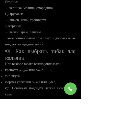
Ягодные
— черника, малина, смородина
Цитрусовые
— лимон, лайм, грейпфрут
Десертные
— вафли, крем, печенье
Такое разнообразие позволяет подобрать табак
под любые предпочтения.
💨 Как выбрать табак для
кальяна
При выборе табака важно учитывать:
крепость (Light или Dark Line)
тип вкуса
формат упаковки (100 г или 250 г)
👉 Новичкам подойдут лёгкие вкусы
Light
Line
👉 Для насыщенного курения —
Dark Line
Также рекомендуем ознакомиться со статьёй:
👉
ТОП вкусов табака 420