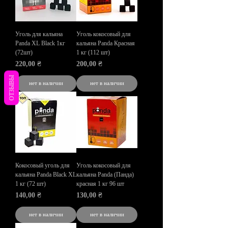
Уголь для кальяна
Уголь кокосовый для
Panda XL Black 1кг
кальяна Panda Красная
(72шт)
1 кг (112 шт)
Цена
Цена
220,00 ₴
200,00 ₴
ОТЗЫВЫ
нет в наличии
нет в наличии
Кокосовый уголь для
Уголь кокосовый для
кальяна Panda Black XL
кальяна Panda (Панда)
1 кг (72 шт)
красная 1 кг 96 шт
Цена
Цена
140,00 ₴
130,00 ₴
нет в наличии
нет в наличии