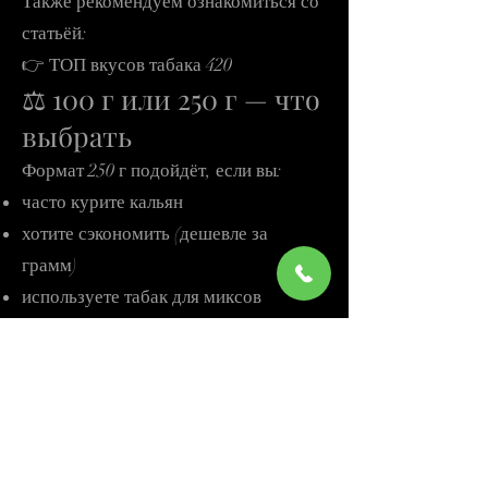
Также рекомендуем ознакомиться со
статьёй:
👉 ТОП вкусов табака 420
⚖ 100 г или 250 г — что
выбрать
Формат 250 г подойдёт, если вы:
часто курите кальян
хотите сэкономить (дешевле за
грамм)
используете табак для миксов
Формат 100 г — отличный вариант
для знакомства с новыми вкусами.
🚚 Доставка табака по
Одессе и Украине
Мы осуществляем: