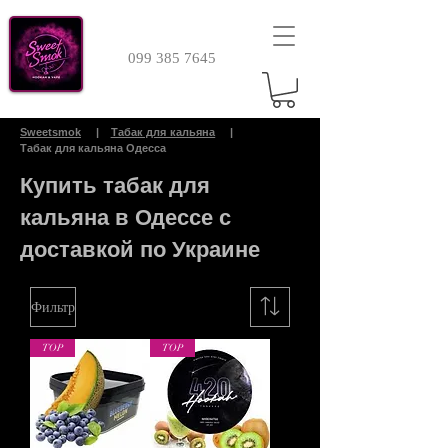
099 385 7645
Sweetsmok
|
Табак для кальяна
|
Табак для кальяна Одесса
Купить табак для
кальяна в Одессе с
доставкой по Украине
Фильтр
TOP
TOP