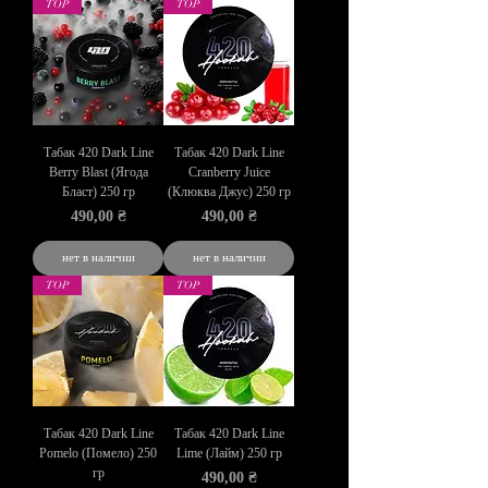
TOP
TOP
Табак 420 Dark Line
Табак 420 Dark Line
Berry Blast (Ягода
Cranberry Juice
Бласт) 250 гр
(Клюква Джус) 250 гр
Цена
Цена
490,00 ₴
490,00 ₴
нет в наличии
нет в наличии
TOP
TOP
Табак 420 Dark Line
Табак 420 Dark Line
Pomelo (Помело) 250
Lime (Лайм) 250 гр
гр
Цена
490,00 ₴