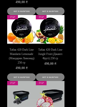
Цена
490,00 ₴
нет в наличии
нет в наличии
TOP
TOP
Табак 420 Dark Line
Табак 420 Dark Line
Mandarin Lemonade
Jungle Fruit (Джангл
(Мандарин Лимонад)
Фрут) 250 гр
250 гр
Цена
490,00 ₴
Цена
490,00 ₴
нет в наличии
нет в наличии
TOP
TOP