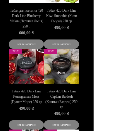
Табак для кальяна 420
Табак 420 Dark Line
Dark Line Blueberry
Kiwi Smoothie (Киви
Melon (Черника Дыня)
Смузи) 250 гр
250 г
Цена
490,00 ₴
Цена
600,00 ₴
нет в наличии
нет в наличии
TOP
TOP
Табак 420 Dark Line
Табак 420 Dark Line
Pomegranate Mors
Capitan Baldezh
(Гранат Морс) 250 гр
(Капитан Балдеж) 250
гр
Цена
490,00 ₴
Цена
490,00 ₴
нет в наличии
нет в наличии