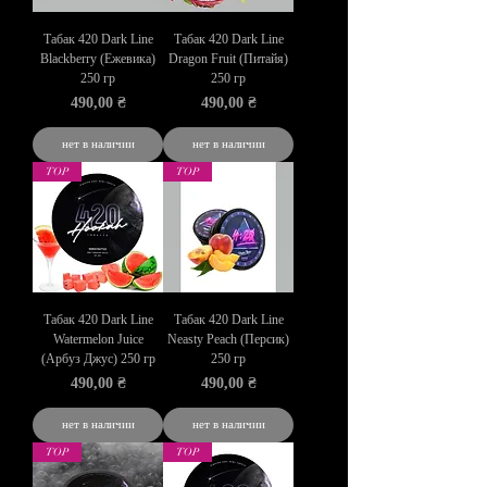
Табак 420 Dark Line
Табак 420 Dark Line
Blackberry (Ежевика)
Dragon Fruit (Питайя)
250 гр
250 гр
Цена
Цена
490,00 ₴
490,00 ₴
нет в наличии
нет в наличии
TOP
TOP
Табак 420 Dark Line
Табак 420 Dark Line
Watermelon Juice
Neasty Peach (Персик)
(Арбуз Джус) 250 гр
250 гр
Цена
Цена
490,00 ₴
490,00 ₴
нет в наличии
нет в наличии
TOP
TOP