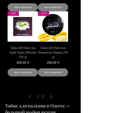
нет в наличии
нет в наличии
TOP
TOP
Табак 420 Dark Line
Табак 420 Dark Line
Apple Squirt (Яблоко)
Bananaway (Банан) 250
250 гр
гр
Цена
Цена
490,00 ₴
490,00 ₴
нет в наличии
нет в наличии
1
/
3
Табак для кальяна в Одессе —
большой выбор вкусов