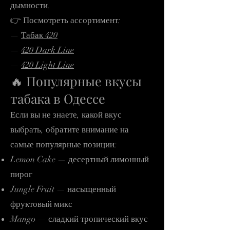
дымности.
👉 Посмотреть ассортимент:
—
Табак 420
—
420 Dark Line
—
420 Light Line
🔥 Популярные вкусы
табака в Одессе
Если вы не знаете, какой вкус
выбрать, обратите внимание на
самые популярные позиции:
Lemon Cake — десертный лимонный
пирог
Jungle Fruit — насыщенный
фруктовый микс
Mango — сладкий тропический вкус