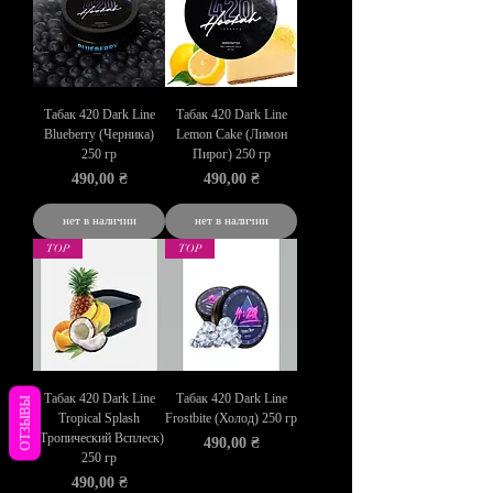
Табак 420 Dark Line
Табак 420 Dark Line
Blueberry (Черника)
Lemon Cake (Лимон
250 гр
Пирог) 250 гр
Цена
Цена
490,00 ₴
490,00 ₴
нет в наличии
нет в наличии
TOP
TOP
Табак 420 Dark Line
Табак 420 Dark Line
ОТЗЫВЫ
Tropical Splash
Frostbite (Холод) 250 гр
(Тропический Всплеск)
Цена
490,00 ₴
250 гр
Цена
490,00 ₴