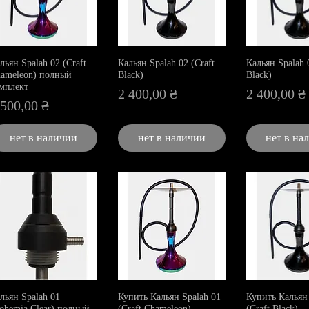
льян Spalah 02 (Craft
Кальян Spalah 02 (Craft
Кальян Spalah 0
ameleon) полный
Black)
Black)
мплект
Цена
Цена
2 400,00 ₴
2 400,00 ₴
ена
 500,00 ₴
нет в наличии
нет в наличии
нет в на
льян Spalah 01
Купить Кальян Spalah 01
Купить Кальян 
ohemia Clear) полный
(Craft Chameleon)
(Craft Black)