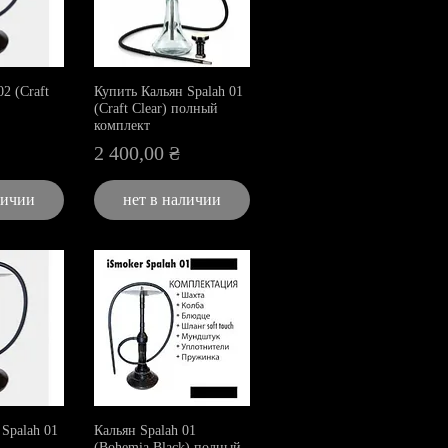
2 (Craft
Купить Кальян Spalah 01
(Craft Clear) полный
комплект
Цена
2 400,00 ₴
личии
нет в наличии
Spalah 01
Кальян Spalah 01
(Bohemia Black) полный