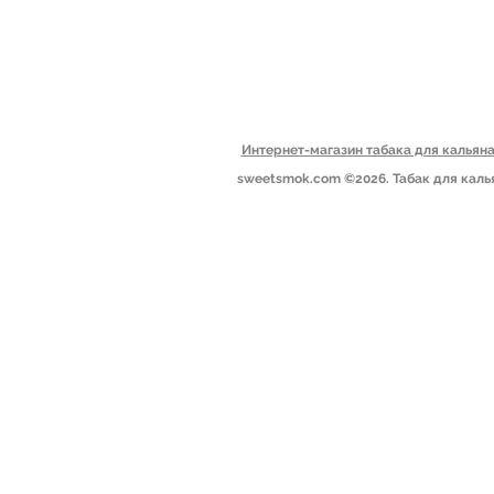
Блог
Пн-Пт: 09.00-19.00
Сб: 10.00-15.00
Вс: выходной​
Одесса, Украина
Интернет-магазин табака для калья
sweetsmok.com ©2026. Табак для каль