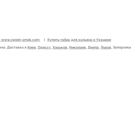
на www.sweet-smok.com
|
Купить табак для кальяна в Украине
яна. Доставка в
Киев
,
Одессу
,
Харьков
,
Николаев
,
Днепр
,
Львов
, Запорожь