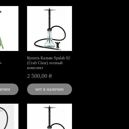
Купить Кальян Spalah 02
-
(Craft Clear) полный
комплект
Цена
2 500,00 ₴
личии
нет в наличии