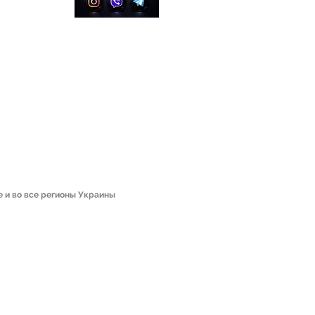
ginia
та
е и во все регионы Украины