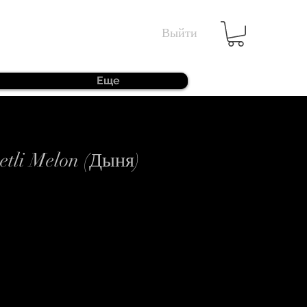
Выйти
Еще
etli Melon (Дыня)