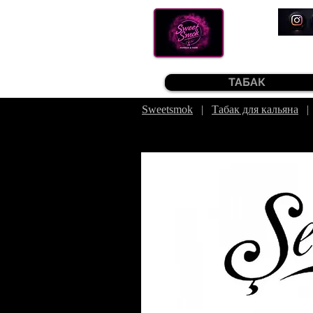
ТАБАК
Sweetsmok
|
Табак для кальяна