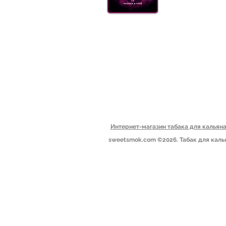
УГОЛ
АКС
ДОСТ
(099) 385 7645
ОПТ
Блог
Пн-Пт: 09.00-19.00
Сб: 10.00-15.00
Вс: выходной​
Одесса, Украина
Интернет-магазин табака для калья
sweetsmok.com ©2026. Табак для каль