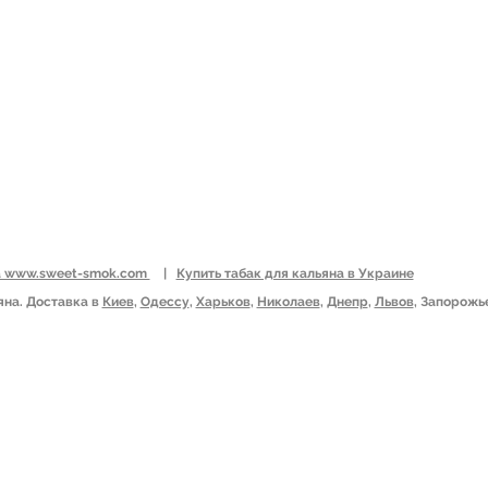
Ь
Табачный лист
: Vir
Новая Почта Укрпоч
ЕССУАРЫ
АВКА И ОПЛАТА
ОВЫЕ ЦЕНЫ
на www.sweet-smok.com
|
Купить табак для кальяна в Украине
яна. Доставка в
Киев
,
Одессу
,
Харьков
,
Николаев
,
Днепр
,
Львов
, Запорожь