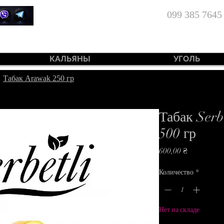
099 385 7645
КАЛЬЯНЫ
УГОЛЬ
|
Табак Arawak 250 гр
Табак Serb
500 гр
Цена
600,00 ₴
Количество
*
Нет на складе