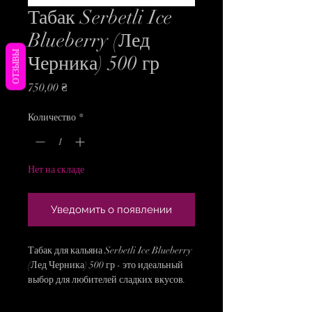
Табак Serbetli Ice
Blueberry (Лед
ОТЗЫВЫ
Черника) 500 гр
Цена
750,00 ₴
Количество
*
Нет на складе
Уведомить о появлении
Табак для кальяна Serbetli Ice Blueberry 
(Лед Черника) 500 гр - это идеальный 
выбор для любителей сладких вкусов. 
Этот табак обладает очень сладким и 
вкусным ароматом ягоды с ледяным 