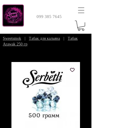
099 385 7645
Sweetsmok
|
Табак для кальяна
|
Табак
Arawak 250 гр