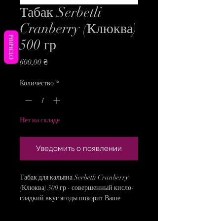
Табак Serbetli
Cranberry (Клюква)
ОТЗЫВЫ
500 гр
Цена
600,00 ₴
Количество
*
Нет на складе
Уведомить о появлении
Табак для кальяна Serbetli Cranberry
(Клюква) 500 гр - совершенный кисло-
сладкий вкус ягоды покорит Ваше
сердце. Данный микс вполне интересно
курится соло, также можно