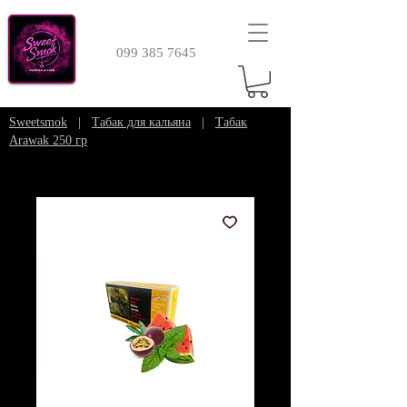
099 385 7645
Sweetsmok
|
Табак для кальяна
|
Табак
Arawak 250 гр