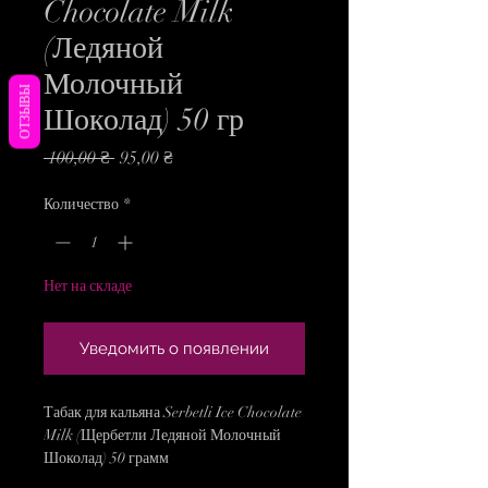
Chocolate Milk
(Ледяной
Молочный
ОТЗЫВЫ
Шоколад) 50 гр
Обычная
Спеццена
 100,00 ₴ 
95,00 ₴
цена
Количество
*
Нет на складе
Уведомить о появлении
Табак для кальяна Serbetli Ice Chocolate
Milk (Щербетли Ледяной Молочный
Шоколад) 50 грамм
Интересная новинка. Очень приятный