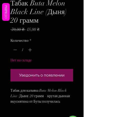
Табак Buta Melon
ОТЗЫВЫ
Black Line (Дыня)
20 грамм
Обычная
Спеццена
 70,00 ₴ 
45,00 ₴
цена
Количество
*
Нет на складе
Уведомить о появлении
Табак для кальяна Buta Melon Black
Line (Дыня) 20 грамм – крутая дынная
вкуснятина от Буты получилась
мастерски. Спелая и ароматная
дыномания), прекрасный вариант для