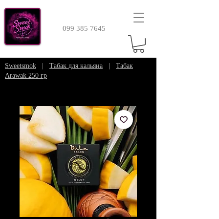
099 385 7645
Sweetsmok
|
Табак для кальяна
|
Табак
Arawak 250 гр