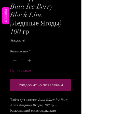
Buta Ice Berry
ОТЗЫВЫ
Black Line
(Ледяные Ягоды)
100 гр
Цена
300,00 ₴
Количество
*
Нет на складе
Уведомить о появлении
Табак для кальяна Buta Black Ice Berry
(Бута Ледяные Ягоды) 100 гр. –
Класснющий микс сладковато-