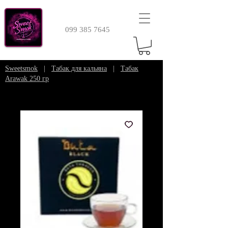
099 385 7645
Sweetsmok
|
Табак для кальяна
|
Табак
Arawak 250 гр