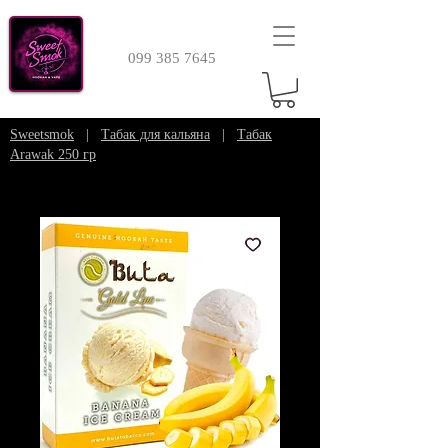
099 385 7645
Sweetsmok
|
Табак для кальяна
|
Табак
Arawak 250 гр