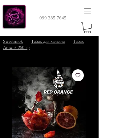
099 385 7645
Sweetsmok
|
Табак для кальяна
|
Табак
Arawak 250 гр