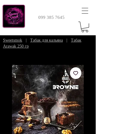
099 385 7645
Sweetsmok
|
Табак для кальяна
|
Табак
Arawak 250 гр