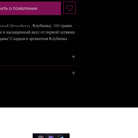
ить о появлении
awak Strawberry (Клубника) 100 грамм -
е и насыщенный вкус от первой затяжки
дыма! Сладкая и ароматная Клубника
 ягодно-фруктовым и цитрусовым
я, пробуйте сами!
 всю оплату за заказ перед его
в таком случае Вы сэкономите на
ожете оплатить всю сумму при
ель
: Доминикана
тделении.
ся в любую точку Украины по тарифам
сокая
Почты
или
Укрпочты
.
Мы в
а
: Глина, Силикон
та
соцсетях