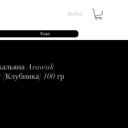
Выйти
Еще
 кальяна Arawak
 (Клубника) 100 гр