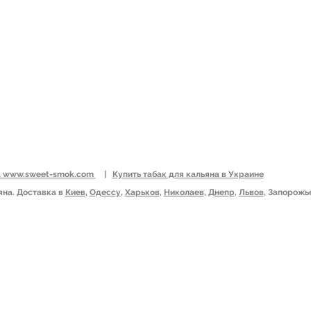
Ь
Табачный лист
: Vir
Новая Почта Укрпоч
ЕССУАРЫ
АВКА И ОПЛАТА
ОВЫЕ ЦЕНЫ
на www.sweet-smok.com
|
Купить табак для кальяна в Украине
яна. Доставка в
Киев
,
Одессу
,
Харьков
,
Николаев
,
Днепр
,
Львов
, Запорожь