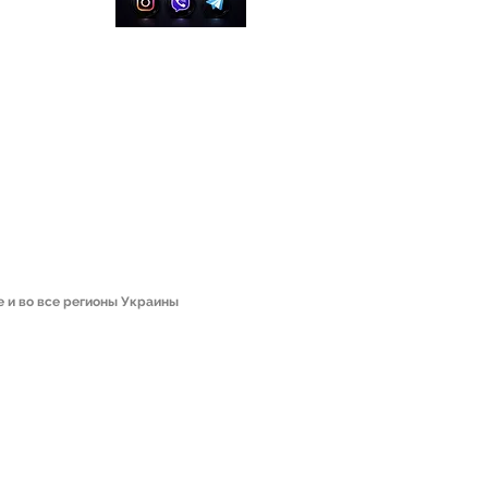
ginia
та
е и во все регионы Украины