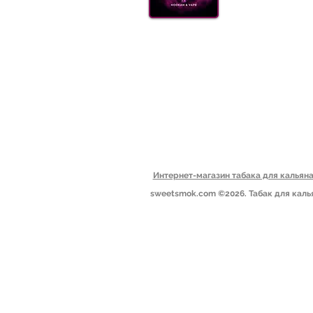
УГОЛ
АКС
ДОСТ
(099) 385 7645
ОПТ
Блог
Пн-Пт: 09.00-19.00
Сб: 10.00-15.00
Вс: выходной​
Одесса, Украина
Интернет-магазин табака для калья
sweetsmok.com ©2026. Табак для каль