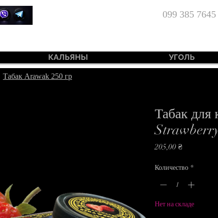
099 385 7645
КАЛЬЯНЫ
УГОЛЬ
|
Табак Arawak 250 гр
Табак для
Strawberry
Цена
205,00 ₴
Количество
*
Нет на складе