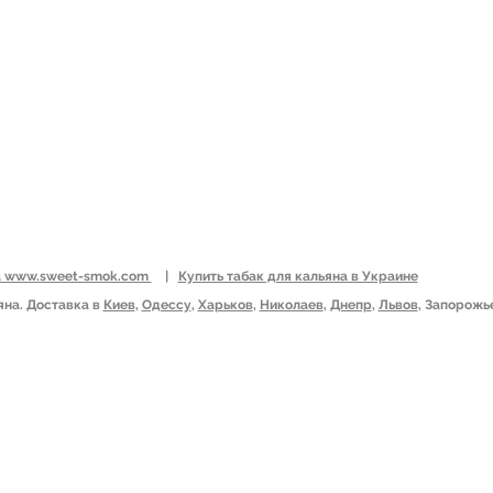
Ь
молодой категориям 
Новая Почта Укрпоч
21 вкус насыщенный 
ЕССУАРЫ
курильщик кальяна и
АВКА И ОПЛАТА
уникальные и любим
Купить Arawak Melon 
ОВЫЕ ЦЕНЫ
можно на страницах 
Оформляйте заказ в О
Запорожье, Николаев
сейчас.
на www.sweet-smok.com
|
Купить табак для кальяна в Украине
яна. Доставка в
Киев
,
Одессу
,
Харьков
,
Николаев
,
Днепр
,
Львов
, Запорожь