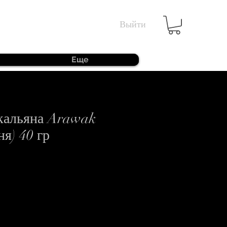
Выйти
Еще
 кальяна Arawak
я) 40 гр
еццена