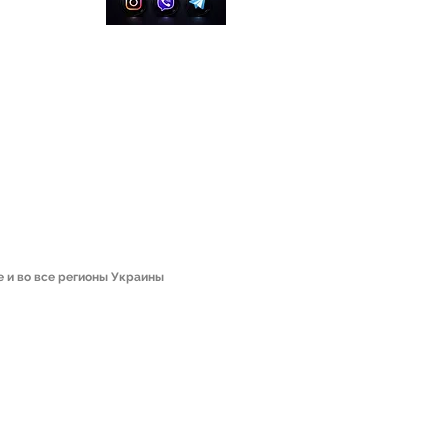
курильщиков. В линейке представлены
та
вкус, с которыми каждый опытный
 кальянщик смогут сделать свои
ые миксы.
(Дыня) 40 гр в Украине с доставкой
интернет магазина Sweetsmok.
дессу, Харьков, Чернигов, Днепр,
, Черновцы и другие города прямо
е и во все регионы Украины