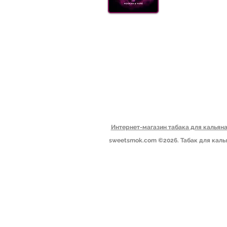
УГОЛ
АКС
ДОСТ
(099) 385 7645
ОПТ
Блог
Пн-Пт: 09.00-19.00
Сб: 10.00-15.00
Вс: выходной​
Одесса, Украина
Интернет-магазин табака для калья
sweetsmok.com ©2026. Табак для каль