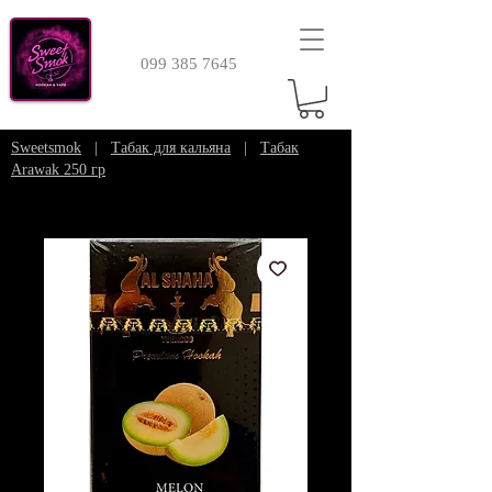
099 385 7645
Sweetsmok
|
Табак для кальяна
|
Табак
Arawak 250 гр