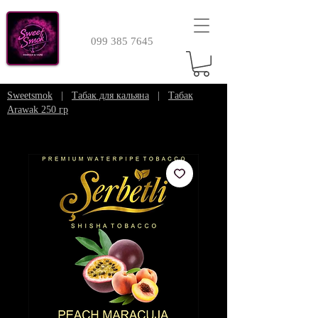
099 385 7645
Sweetsmok
|
Табак для кальяна
|
Табак
Arawak 250 гр