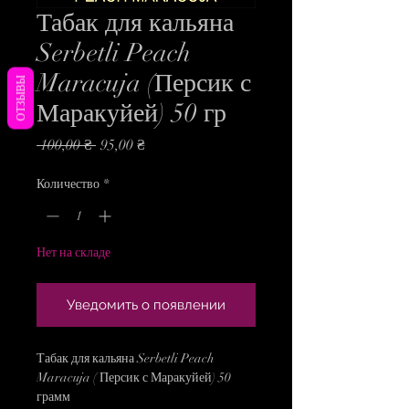
Табак для кальяна
Serbetli Peach
Maracuja (Персик с
ОТЗЫВЫ
Маракуйей) 50 гр
Обычная
Спеццена
 100,00 ₴ 
95,00 ₴
цена
Количество
*
Нет на складе
Уведомить о появлении
Табак для кальяна Serbetli Peach
Maracuja ( Персик с Маракуйей) 50
грамм