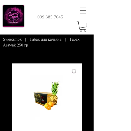
099 385 7645
Sweetsmok
|
Табак для кальяна
|
Табак
Arawak 250 гр