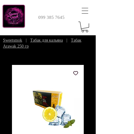
099 385 7645
Sweetsmok
|
Табак для кальяна
|
Табак
Arawak 250 гр