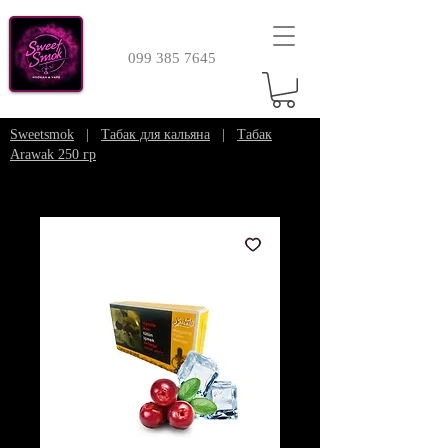
099 385 7645
Sweetsmok
|
Табак для кальяна
|
Табак
Arawak 250 гр