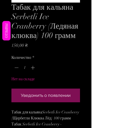
Табак для кальяна
Serbetli Ice
Cranberry (Ледяная
ОТЗЫВЫ
клюква) 100 грамм
Цена
150,00 ₴
Количество
*
Нет на складе
Уведомить о появлении
Табак для кальянаSerbetli Ice Cranberry
(Щербетли Клюква Лёд) 100 грамм
Табак Serbetli Ice Cranberry -