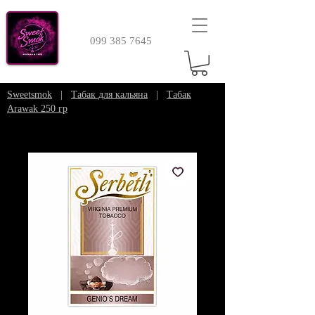
099 385 7645
Sweetsmok
|
Табак для кальяна
|
Табак
Arawak 250 гр