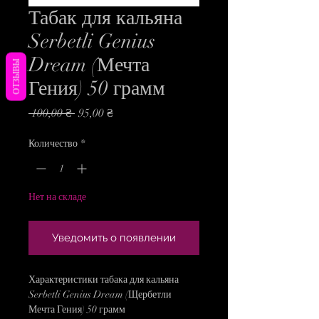
Табак для кальяна
Serbetli Genius
Dream (Мечта
ОТЗЫВЫ
Гения) 50 грамм
Обычная
Спеццена
 100,00 ₴ 
95,00 ₴
цена
Количество
*
Нет на складе
Уведомить о появлении
Характеристики табака для кальяна
Serbetli Genius Dream (Щербетли
Мечта Гения) 50 грамм