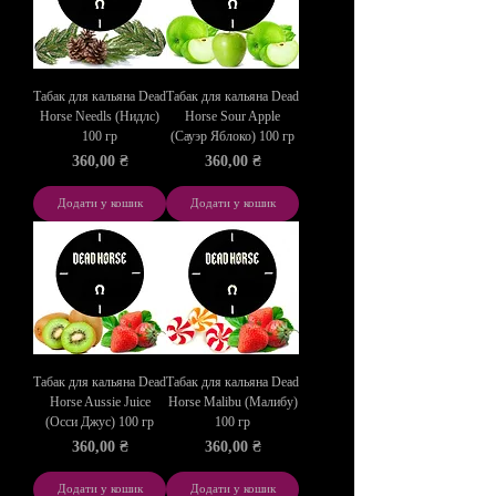
Табак для кальяна Dead
Табак для кальяна Dead
Horse Needls (Нидлс)
Horse Sour Apple
100 гр
(Сауэр Яблоко) 100 гр
Ціна
Ціна
360,00 ₴
360,00 ₴
Додати у кошик
Додати у кошик
Табак для кальяна Dead
Табак для кальяна Dead
Horse Aussie Juice
Horse Malibu (Малибу)
(Осси Джус) 100 гр
100 гр
Ціна
Ціна
360,00 ₴
360,00 ₴
Додати у кошик
Додати у кошик