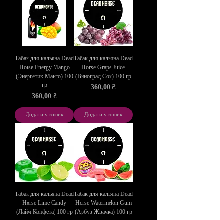
Табак для кальяна Dead
Табак для кальяна Dead
Horse Energy Mango
Horse Grape Juice
(Энергетик Манго) 100
(Виноград Сок) 100 гр
гр
Ціна
360,00 ₴
Ціна
360,00 ₴
Додати у кошик
Додати у кошик
Табак для кальяна Dead
Табак для кальяна Dead
Horse Lime Candy
Horse Watermelon Gum
(Лайм Конфета) 100 гр
(Арбуз Жвачка) 100 гр