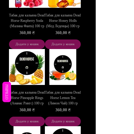
Табак для кальяна Dead
Табак для кальяна Dead
Horse Raspberry Soda
Horse Honey Holls
(Малина Фанта) 100 гр
(Мед Леденцы) 100 гр
Ціна
Ціна
360,00 ₴
360,00 ₴
Додати у кошик
Додати у кошик
ОТЗЫВЫ
Табак для кальяна Dead
Табак для кальяна Dead
Horse Pineapple Rings
Horse Lemon Tea
(Ананас Рингс) 100 гр
(Лимон Чай) 100 гр
Ціна
Ціна
360,00 ₴
360,00 ₴
Додати у кошик
Додати у кошик