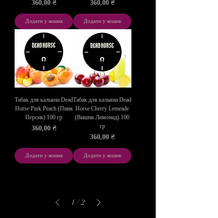
Ціна
Ціна
360,00 ₴
360,00 ₴
Додати у кошик
Додати у кошик
Табак для кальяна Dead
Табак для кальяна Dead
Horse Pink Peach (Пинк
Horse Cherry Lemeade
Персик) 100 гр
(Вишня Лимонад) 100
гр
Ціна
360,00 ₴
Ціна
360,00 ₴
Додати у кошик
Додати у кошик
1
/
2