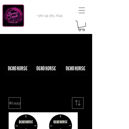
+380 99 385 7645
Sweetsmok
Тютюн для кальяну
Тютюн Arawak Light
100 гр
Тютюн Arawak Light 100 гр
Табак Dead
Табак Dead
Табак Dead
Horse 50 гр
Horse 100 гр
Horse 200 гр
Фільтр