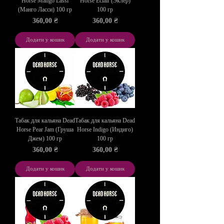
Horse Mango Lassi
Horse Eclair (Эклер)
(Манго Ласси) 100 гр
100 гр
Ціна
Ціна
360,00 ₴
360,00 ₴
Додати у кошик
Додати у кошик
Табак для кальяна Dead
Табак для кальяна Dead
Horse Pear Jam (Груша
Horse Indigo (Индиго)
Джем) 100 гр
100 гр
Ціна
Ціна
360,00 ₴
360,00 ₴
Додати у кошик
Додати у кошик