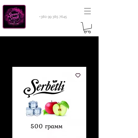
+380 99 385 7645
Sweetsmok |
Табак для кальяну
|
Тютюн 420
Light 100 г