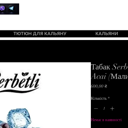
+380 99 385 7645
ТЮТЮН ДЛЯ КАЛЬЯНУ
КАЛЬЯНИ
ютюн 420 Light 100 г
Табак Serb
Acai (Мали
Ціна
600,00 ₴
Кількість
*
Немає в наявності