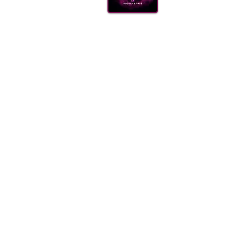
КАЛ
ВУГІ
АКС
(099) 385 7645
ДОСТ
ОПТО
FAQ
Блог
Щодня 09.00-21.00
Одеса, Україна
order@sweet-smok.com
Інтернет-магазин: тютюн для кальян
©2021 sweet-smok.com.
Тютюн для 