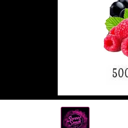
Нова
ТЮТ