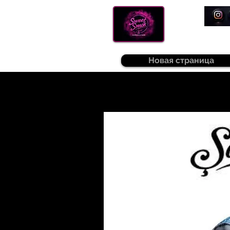
Новая страница
Sweetsmok |
Табак для кальяну
|
Т