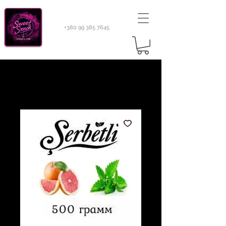
+380 99 385 7645
Sweetsmok |
Табак для кальяну
|
Тютюн 420
Light 100 г