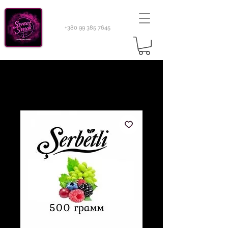
+380 99 385 7645
Sweetsmok |
Табак для кальяну
|
Тютюн 420
Light 100 г