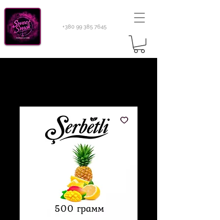
+380 99 385 7645
Sweetsmok |
Табак для кальяну
|
Тютюн 420
Light 100 г