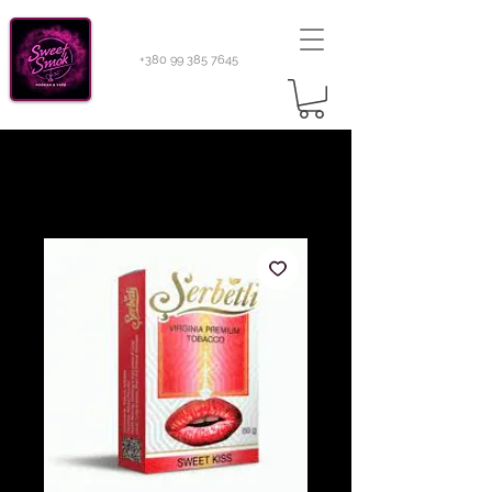
+380 99 385 7645
Sweetsmok |
Табак для кальяну
|
Тютюн 420
Light 100 г