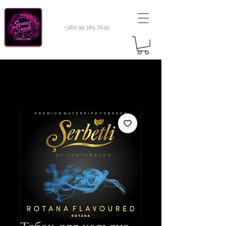
+380 99 385 7645
Sweetsmok |
Табак для кальяну
|
Тютюн 420
Light 100 г