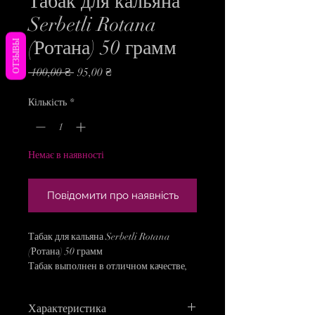
Табак для кальяна
Serbetli Rotana
(Ротана) 50 грамм
ОТЗЫВЫ
Звичайна
За
 100,00 ₴ 
95,00 ₴
ціна
розпродажем
Кількість
*
Немає в наявності
Повідомити про наявність
Табак для кальяна Serbetli Rotana
(Ротана) 50 грамм
Табак выполнен в отличном качестве,
на натуральной основе, жаростойкий,
имеет хорошую дымность, оценят как
Характеристика
профессионалы, так и новички в