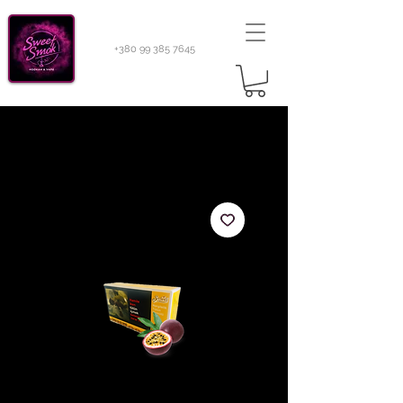
+380 99 385 7645
Sweetsmok |
Табак для кальяну
|
Тютюн 420
Light 100 г