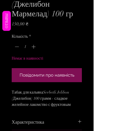
(Джелибон
Мармелад) 100 гр
ОТЗЫВЫ
Ціна
150,00 ₴
Кількість
*
Немає в наявності
Повідомити про наявність
Табак для кальянаSerbetli Jelibon
(Джелибон) 100 грамм - сладкое
желейное лакомство с фруктовым
соком. Мармелад Щербетли – богатая
смесь различных кисло-сладких
Характеристика
оттенков с сахаром. Насыщенный,
полноценный вкус натуральных конфет