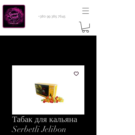
+380 99 385 7645
Sweetsmok |
Табак для кальяну
|
Тютюн 420
Light 100 г
Табак для кальяна
Serbetli Jelibon