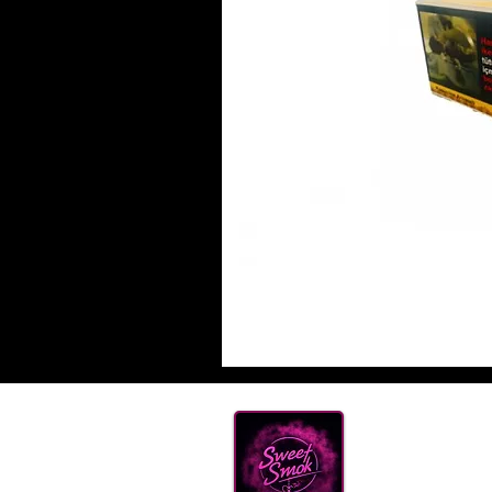
Нова
ТЮТ