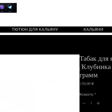
+380 99 385 7645
ТЮТЮН ДЛЯ КАЛЬЯНУ
КАЛЬЯНИ
ютюн 420 Light 100 г
Табак для 
(Клубника
грамм
Ціна
150,00 ₴
Кількість
*