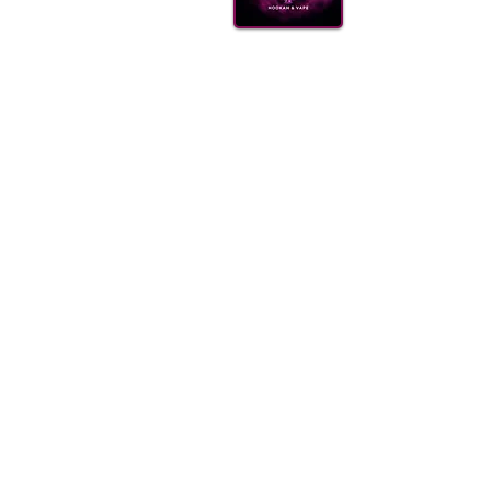
КАЛ
ВУГІ
АКС
(099) 385 7645
ДОСТ
ОПТО
FAQ
Блог
Щодня 09.00-21.00
Одеса, Україна
order@sweet-smok.com
Інтернет-магазин: тютюн для кальян
©2021 sweet-smok.com.
Тютюн для 