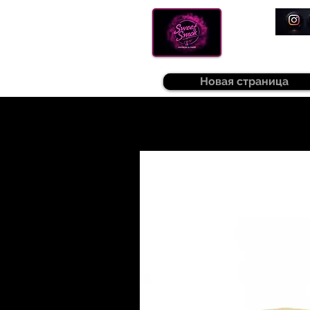
Новая страница
Sweetsmok |
Табак для кальяну
|
Т