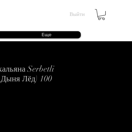
Выйти
Еще
кальяна Serbetli
 Дыня Лёд) 100