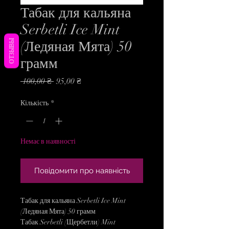
Табак для кальяна
Serbetli Ice Mint
ОТЗЫВЫ
(Ледяная Мята) 50
грамм
Звичайна
За
 100,00 ₴ 
95,00 ₴
ціна
розпродажем
Кількість
*
Немає в наявності
Повідомити про наявність
Табак для кальяна Serbetli Ice Mint
(Ледяная Мята) 50 грамм
Табак Serbetli (Щербетли) Mint