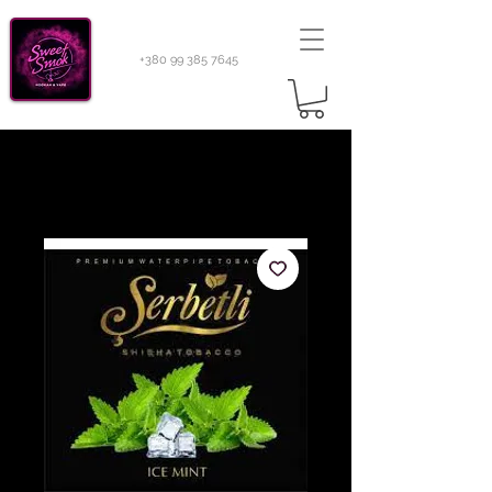
+380 99 385 7645
Sweetsmok |
Табак для кальяну
|
Тютюн 420
Light 100 г