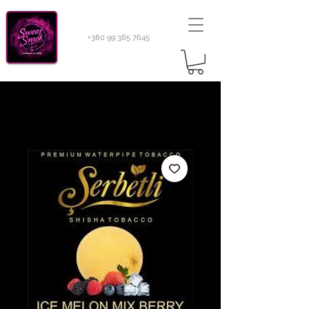
+380 99 385 7645
Sweetsmok |
Табак для кальяну
|
Тютюн 420
Light 100 г