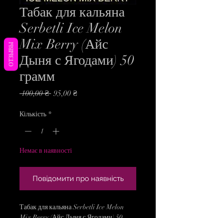
Табак для кальяна
Serbetli Ice Melon
Mix Berry (Айс
ОТЗЫВЫ
Дыня с Ягодами) 50
грамм
Звичайна
За
 100,00 ₴ 
95,00 ₴
ціна
розпродажем
Кількість
*
Немає в наявності
Повідомити про наявність
Табак для кальяна Serbetli Ice Melon
Mix Berry (Айс Дыня с Ягодами) 50