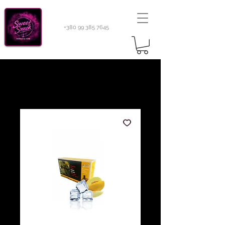
+380 99 385 7645
Sweetsmok |
Табак для кальяну
|
Тютюн 420
Light 100 г