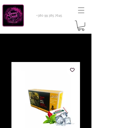
+380 99 385 7645
Sweetsmok |
Табак для кальяну
|
Тютюн 420
Light 100 г