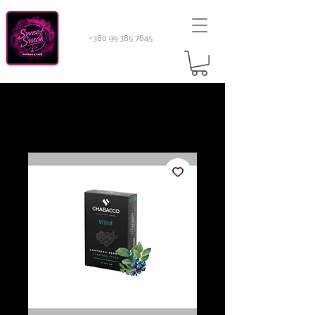
+380 99 385 7645
Sweetsmok |
Табак для кальяну
|
Тютюн 420
Light 100 г