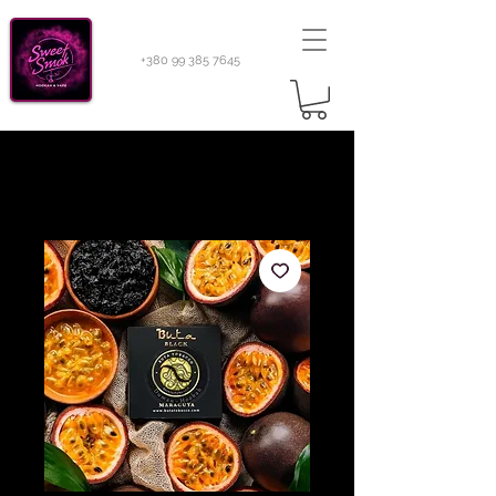
+380 99 385 7645
Sweetsmok |
Табак для кальяну
|
Тютюн 420
Light 100 г