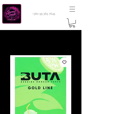
+380 99 385 7645
Sweetsmok |
Табак для кальяну
|
Тютюн 420
Light 100 г