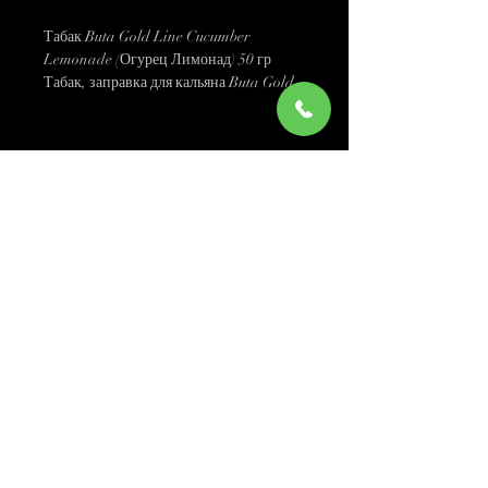
Табак Buta Gold Line Cucumber
Lemonade (Огурец Лимонад) 50 гр
Табак, заправка для кальяна Buta Gold
Line Cucumber Lemonade (Бута
Огуречный Лимонад) – новый вкус от
иорданского производителя Бута.
Приятный и ароматный вкус лимонада
с огурцом. Свежий и насыщенный.
Соцсеті
Отлично зайдёт как в соло, так и в
миксах!
Вкус: Огурец Лимонад
Дымность: Высокая
Жаростойкость: Средняя
(099) 385 7645
Крепость: Легкий
Рекомендуемая чаша: Силикон
Щодня
09.00-21.00
Страна производитель: Иордания
Одеса, Україна
Свежесть: 2
order@sweet-smok.com
Сладкость: 1
Інтернет-магазин: тютюн для кальяну
www.sweet-
Кислость: 0
smok.com
Купити тютюн для кальяну в Україні
Пряность: 3
©2021 sweet-smok.com.
Тютюн для кальяну.