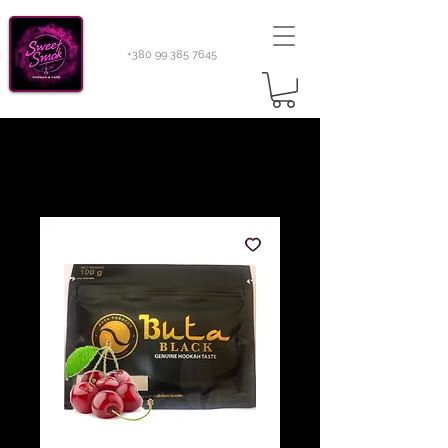
+380 99 385 7645
Sweetsmok |
Табак для кальяну
|
Тютюн 420
Light 100 г