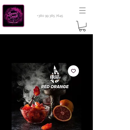
+380 99 385 7645
Sweetsmok |
Табак для кальяну
|
Тютюн 420
Light 100 г