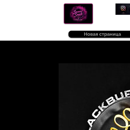
Новая страница
Sweetsmok |
Табак для кальяну
|
Т