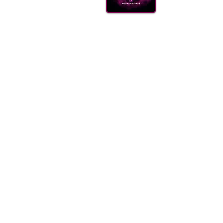
КАЛ
ВУГІ
АКС
(099) 385 7645
ДОСТ
ОПТО
FAQ
Блог
Щодня 09.00-21.00
Одеса, Україна
order@sweet-smok.com
Інтернет-магазин: тютюн для кальян
©2021 sweet-smok.com.
Тютюн для 