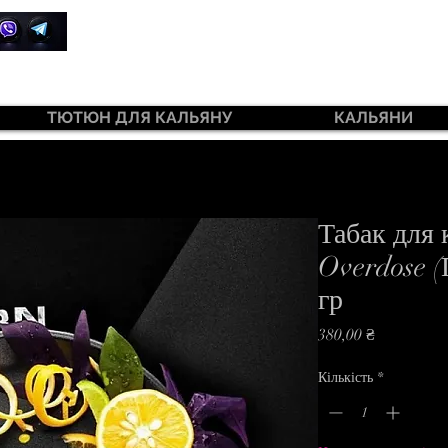
+380 99 385 7645
ТЮТЮН ДЛЯ КАЛЬЯНУ
КАЛЬЯНИ
ютюн 420 Light 100 г
Табак для 
Overdose (
гр
Ціна
380,00 ₴
Кількість
*