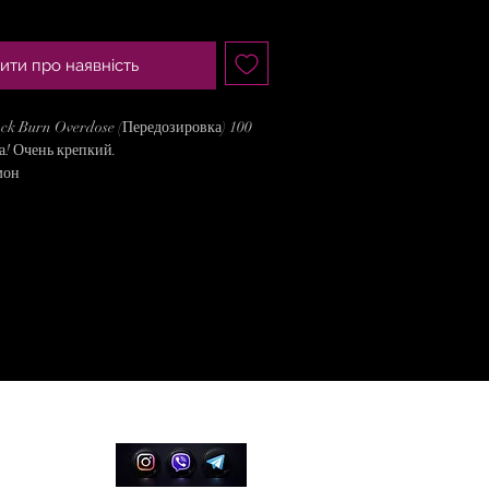
ити про наявність
ack Burn Overdose (Передозировка) 100
да! Очень крепкий.
мон
няя
я кальяна премиум качества. В качестве
ва используется лист Burley. Табак
 Обязательно рекомендуем прогреть
д началом курения.
Соцсеті
ьяна Black Burn Overdose
гр в Украине с доставкой можно на
а
магазина Sweetsmok. Оформляйте заказ в