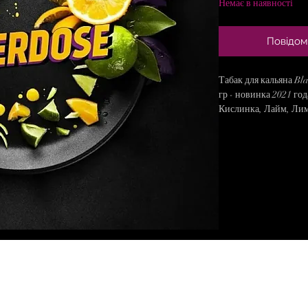
Немає в наявності
Повідом
Табак для кальяна Bl
гр - новинка 2021 го
Кислинка, Лайм, Ли
Крепость: Крепкий
Нарезка: Средняя
Дымность: Высокая
Жаростойкость: Сред
Cтрана: Россия
Вес: 100 грамм
Black Burn - табак дл
сырья для производст
достаточно крепкий.
чашку 5-7 минут пере
ОПЛАТА
я страница
Купить табак для кал
(Передозировка) 100 
Наложний платіж Картк
ЮН ДЛЯ КАЛЬЯНУ
страницах интернет 
П
ЕРЕВІЗ
ИК
Н