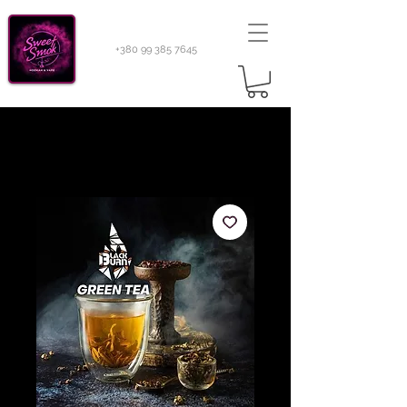
+380 99 385 7645
Sweetsmok |
Табак для кальяну
|
Тютюн 420
Light 100 г