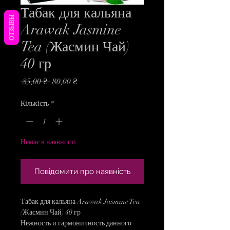
Табак для кальяна
ОТЗЫВЫ
Arawak Jasmine
Tea (Жасмин Чай)
40 гр
Звичайна
За
 85,00 ₴ 
80,00 ₴
ціна
розпродажем
Кількість
*
Немає в наявності
Повідомити про наявність
Табак для кальяна Arawak Jasmine Tea
(Жасмин Чай) 40 гр
Нежность и гармоничность данного