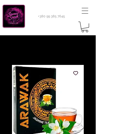
+380 99 385 7645
Sweetsmok |
Табак для кальяну
|
Тютюн 420
Light 100 г