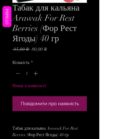
Табак для кальяна
ОТЗЫВЫ
Arawak For Rest
Berries (Фор Рест
Ягоды) 40 гр
Звичайна
За
 85,00 ₴ 
80,00 ₴
ціна
розпродажем
Кількість
*
Немає в наявності
Повідомити про наявність
Табак для кальяна Arawak For Rest
Berries (Фор Рест Ягоды) 40 гр