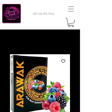
+380 99 385 7645
Sweetsmok |
Табак для кальяну
|
Тютюн 420
Light 100 г