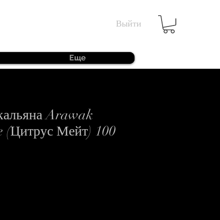
Выйти
Еще
 кальяна Arawak
e (Цитрус Мейт) 100