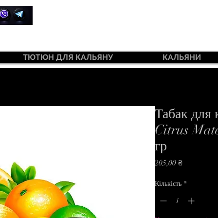
+380 99 385 7645
ТЮТЮН ДЛЯ КАЛЬЯНУ
КАЛЬЯНИ
ютюн 420 Light 100 г
Табак для
Citrus Mat
гр
Ціна
205,00 ₴
Кількість
*