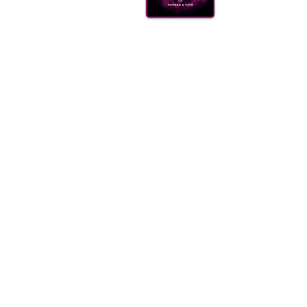
КАЛ
ВУГІ
АКС
(099) 385 7645
ДОСТ
ОПТО
FAQ
Блог
Щодня 09.00-21.00
Одеса, Україна
order@sweet-smok.com
Інтернет-магазин: тютюн для кальян
©2021 sweet-smok.com.
Тютюн для 