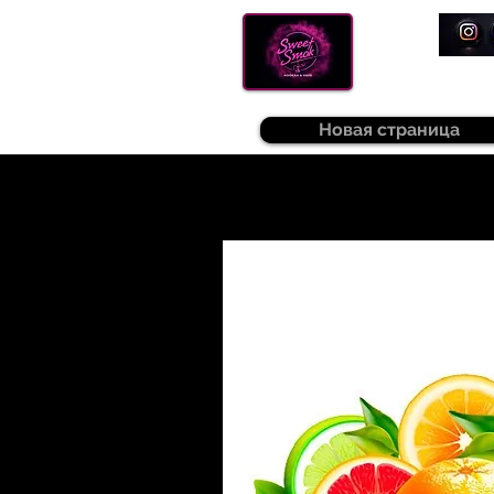
Новая страница
Sweetsmok |
Табак для кальяну
|
Т